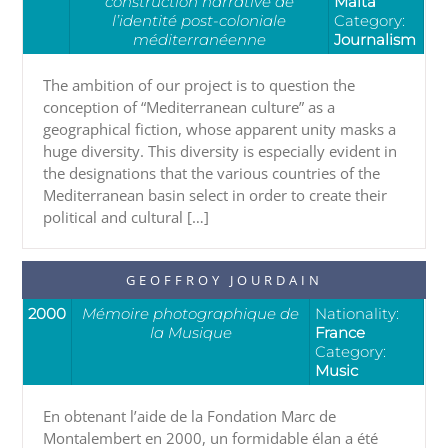
construction narrative de
Malta
l’identité post-coloniale
Category:
méditerranéenne
Journalism
The ambition of our project is to question the
conception of “Mediterranean culture” as a
geographical fiction, whose apparent unity masks a
huge diversity. This diversity is especially evident in
the designations that the various countries of the
Mediterranean basin select in order to create their
political and cultural […]
GEOFFROY JOURDAIN
2000
Mémoire photographique de
Nationality:
la Musique
France
Category:
Music
En obtenant l’aide de la Fondation Marc de
Montalembert en 2000, un formidable élan a été