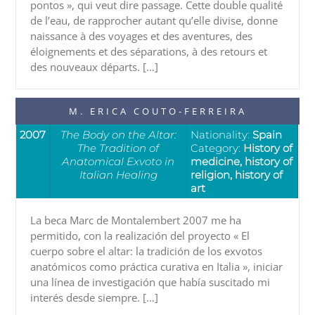
pontos », qui veut dire passage. Cette double qualité
de l’eau, de rapprocher autant qu’elle divise, donne
naissance à des voyages et des aventures, des
éloignements et des séparations, à des retours et
des nouveaux départs. […]
M. ERICA COUTO-FERREIRA
2007
The Body on the Altar:
Nationality:
Spain
The Tradition of
Category:
History of
Anatomical Exvoto in
medicine, history of
Italian Healing
religion, history of
art
La beca Marc de Montalembert 2007 me ha
permitido, con la realización del proyecto « El
cuerpo sobre el altar: la tradición de los exvotos
anatómicos como práctica curativa en Italia », iniciar
una línea de investigación que había suscitado mi
interés desde siempre. […]