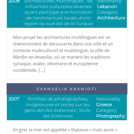
2008
Architectures multilingues : les
Nationality:
influences culturelles diverses
Lebanon
ayant participé à la formation
Category:
de l’architecture locale d’une
Architecture
région du sud-est de la Turquie
Mon projet les architectures multilingues est un
cheminement de découverte dans une ville et un
contexte multiculturel et multilingue, la ville de
Mardin en Anatolie, où se marient les traditions
syriaque, arabe, ottomane et européenne
occidentale. […]
EVANGELIA KRANIOTI
2007
Portfolio de photographies,
Nationality:
linogravures et textes sur les
Greece
gens des îles italiennes : Sicile,
Category:
Iles Eoliennes
Photography
En grec la mer est appelée « thalassa » mais aussi «