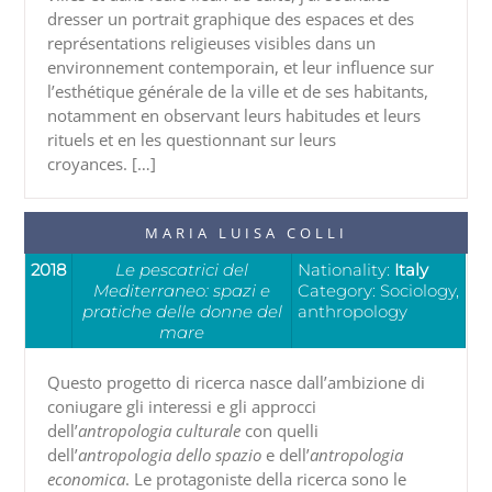
dresser un portrait graphique des espaces et des
représentations religieuses visibles dans un
environnement contemporain, et leur influence sur
l’esthétique générale de la ville et de ses habitants,
notamment en observant leurs habitudes et leurs
rituels et en les questionnant sur leurs
croyances. […]
MARIA LUISA COLLI
2018
Le pescatrici del
Nationality:
Italy
Mediterraneo: spazi e
Category: Sociology,
pratiche delle donne del
anthropology
mare
Questo progetto di ricerca nasce dall’ambizione di
coniugare gli interessi e gli approcci
dell’
antropologia culturale
con quelli
dell’
antropologia dello spazio
e dell’
antropologia
economica
. Le protagoniste della ricerca sono le