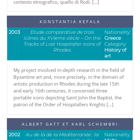
contesto etnografico, quello di Rodi. […]
KONSTANTIA KEFALA
2003
Etude comparative de trois
Nationality:
icônes du XVIème siècle – On the
Greece
Tracks of Lost Hospitaller Icons of
Category:
Rhodes
History of
art
My project involved in-depth research in the field of
Byzantine art and, more precisely, in the domain of
artistic production in Rhodes during the late 15th
and early 16th centuries. It concerned three
portable icons depicting Saint John the Baptist, the
patron of the Order of Hospitallers Knights […]
ALBERT GATT ET KARL SCHEMBRI
2002
Au de là de la Méditerranée : la
Nationality: