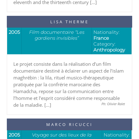
eleventh and the thirteenth century […]
LISA THERME
2005
Film documentaire “Les
Nationality:
gardiens invisibles”
France
Category:
Anthropology
Le projet consiste dans la réalisation d’un film
documentaire destiné à éclairer un aspect de l’islam
maghrébin : la lila, rituel musico-thérapeutique
pratiquée par la confrérie marocaine des
Hamadcha, repose sur la communication entre
l’homme et l’esprit considéré comme responsable
de la maladie. […]
Ph: Olivier Ralet
MARCO RICUCCI
2005
Voyage sur des lieux de la
Nationality: