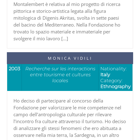
Montalembert è relativa al mio progetto di ricerca
pittorica e storico-artistica legata alla figura
mitologica di Digenis Akritas, svolta in sette paesi
del bacino del Mediterraneo. Nella Fondazione ho
trovato lo spazio materiale e immateriale per
svolgere il mio lavoro […]
MONICA VIDILI
2003
Recherche sur les interactions
Nationality:
entre tourisme et cultures
Italy
locales
Category:
Ethnography
Ho deciso di partecipare al concorso della
Fondazione per valorizzare le mie competenze nel
campo dell’antropologia culturale per rilevare
l’incontro fra culture attraverso il turismo. Ho deciso
di analizzare gli stessi fenomeni che ero abituata a
osservare nella mia terra, la Sardegna, in un altro