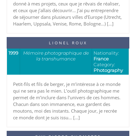
donné à mes projets, ceux que je rêvais de réaliser,
et ceux que j’allais découvrir… J’ai pu entreprendre
de séjourner dans plusieurs villes d’Europe (Utrecht,
Haarlem, Uppsala, Venise, Rome, Bologne…) […]
LIONEL ROUX
1999
Mémoire photographique de
Nationality:
la transhumance
France
Category:
Photography
Petit-fils et fils de berger, je m’intéresse à ce monde
qui ne sera pas le mien. L’outil photographique me
permet de m’inclure dans l’univers de ces hommes.
Chacun dans son immanence, eux gardent des
moutons, moi des instants. Chaque jour, je recrée
ce monde dont je suis issu… […]