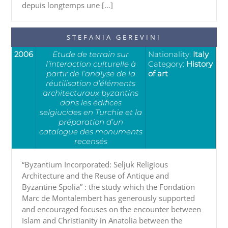
depuis longtemps une […]
STEFANIA GEREVINI
2006
Etude de terrain sur
Nationality:
Italy
l’interaction culturelle à
Category:
History
partir de l’analyse de la
of art
réutilisation d’éléments
architecturaux byzantins
dans les édifices
selgiucides en Turchie et la
préparation d’un
catalogue des monuments
recensés
“Byzantium Incorporated: Seljuk Religious
Architecture and the Reuse of Antique and
Byzantine Spolia” : the study which the Fondation
Marc de Montalembert has generously supported
and encouraged focuses on the encounter between
Islam and Christianity in Anatolia between the