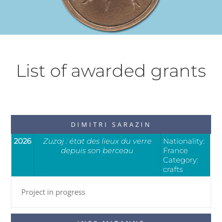
List of awarded grants
DIMITRI SARAZIN
2026
Zuzaj : état des lieux du verre
Nationality:
depuis son berceau
France
Category:
crafts
Project in progress