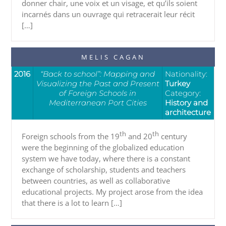
donner chair, une voix et un visage, et qu’ils soient
incarnés dans un ouvrage qui retracerait leur récit
[…]
MELIS CAGAN
2016
“Back to school”: Mapping and
Nationality:
Visualizing the Past and Present
Turkey
of Foreign Schools in
Category:
Mediterranean Port Cities
History and
architecture
th
th
Foreign schools from the 19
and 20
century
were the beginning of the globalized education
system we have today, where there is a constant
exchange of scholarship, students and teachers
between countries, as well as collaborative
educational projects. My project arose from the idea
that there is a lot to learn […]