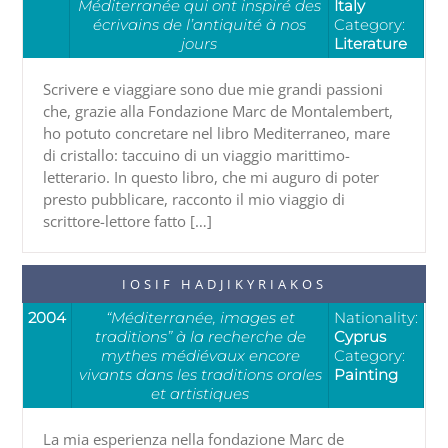
Méditerranée qui ont inspiré des
Italy
écrivains de l’antiquité à nos
Category:
jours
Literature
Scrivere e viaggiare sono due mie grandi passioni
che, grazie alla Fondazione Marc de Montalembert,
ho potuto concretare nel libro Mediterraneo, mare
di cristallo: taccuino di un viaggio marittimo-
letterario. In questo libro, che mi auguro di poter
presto pubblicare, racconto il mio viaggio di
scrittore-lettore fatto […]
IOSIF HADJIKYRIAKOS
2004
“Méditerranée, images et
Nationality:
traditions” à la recherche de
Cyprus
mythes médiévaux encore
Category:
vivants dans les traditions orales
Painting
et artistiques
La mia esperienza nella fondazione Marc de