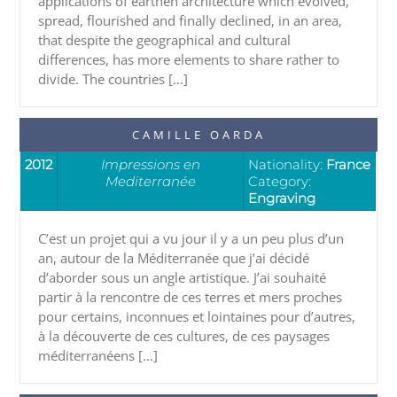
applications of earthen architecture which evolved,
spread, flourished and finally declined, in an area,
that despite the geographical and cultural
differences, has more elements to share rather to
divide. The countries […]
CAMILLE OARDA
2012
Impressions en
Nationality:
France
Mediterranée
Category:
Engraving
C’est un projet qui a vu jour il y a un peu plus d’un
an, autour de la Méditerranée que j’ai décidé
d’aborder sous un angle artistique. J’ai souhaité
partir à la rencontre de ces terres et mers proches
pour certains, inconnues et lointaines pour d’autres,
à la découverte de ces cultures, de ces paysages
méditerranéens […]