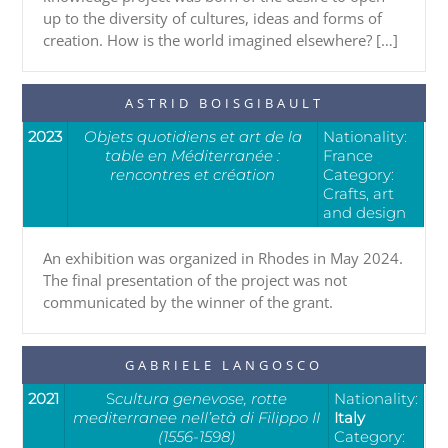
up to the diversity of cultures, ideas and forms of
creation. How is the world imagined elsewhere? […]
ASTRID BOISGIBAULT
2023
Objets quotidiens et art de la
Nationality:
table en Méditerranée :
France
rencontres et création
Category:
Crafts, art
and design
An exhibition was organized in Rhodes in May 2024.
The final presentation of the project was not
communicated by the winner of the grant.
GABRIELE LANGOSCO
2021
S
cultura genevose, rotte
Nationality:
mediterranee nell’età di Filippo II
Italy
(1556-1598)
Category: