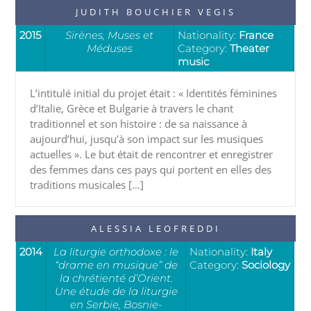
JUDITH BOUCHIER VEGIS
2015
Sirènes, Muses et
Nationality:
France
Méduses
Category:
Theater
music
L’intitulé initial du projet était : « Identités féminines
d’Italie, Grèce et Bulgarie à travers le chant
traditionnel et son histoire : de sa naissance à
aujourd’hui, jusqu’à son impact sur les musiques
actuelles ». Le but était de rencontrer et enregistrer
des femmes dans ces pays qui portent en elles des
traditions musicales […]
ALESSIA LEOFREDDI
2014
La liturgie orthodoxe : le
Nationality:
Italy
“drame en musique” de
Category:
Sociology
la chrétienté d’Orient.
Une étude de la liturgie
en Serbie, Bosnie-