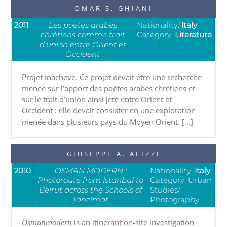
OMAR S. GHIANI
2011
Les poètes arabes
Nationality:
Italy
chrétiens comme trait
Category:
Literature
d’union entre Orient et
Occident
Projet inachevé. Ce projet devait être une recherche
menée sur l’apport des poètes arabes chrétiens et
sur le trait d’union ainsi jeté entre Orient et
Occident : elle devait consister en une exploration
menée dans plusieurs pays du Moyen Orient. […]
GIUSEPPE A. ALIZZI
2010
OSMAN MODERN :
Nationality:
Italy
Photoroute from Istanbul to
Category: Urban
Beirut across the Schools of
Studies/
Tanzîmat
Photography
Osmanmodern
is an itinerant on-site investigation