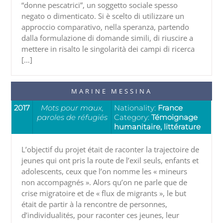
“donne pescatrici”, un soggetto sociale spesso
negato o dimenticato. Si è scelto di utilizzare un
approccio comparativo, nella speranza, partendo
dalla formulazione di domande simili, di riuscire a
mettere in risalto le singolarità dei campi di ricerca
[…]
MARINE MESSINA
2017
Mots pour maux,
Nationality:
France
paroles de réfugiés
Category:
Témoignage
humanitaire, littérature
L’objectif du projet était de raconter la trajectoire de
jeunes qui ont pris la route de l’exil seuls, enfants et
adolescents, ceux que l’on nomme les « mineurs
non accompagnés ». Alors qu’on ne parle que de
crise migratoire et de « flux de migrants », le but
était de partir à la rencontre de personnes,
d’individualités, pour raconter ces jeunes, leur