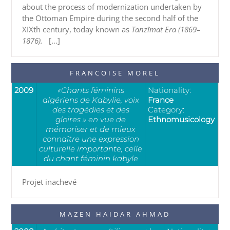
about the process of modernization undertaken by
the Ottoman Empire during the second half of the
XIXth century, today known as
Tanzîmat Era (1869–
1876).
[…]
FRANCOISE MOREL
2009
«Chants féminins
Nationality:
algériens de Kabylie, voix
France
des tragédies et des
Category:
gloires » en vue de
Ethnomusicology
mémoriser et de mieux
connaître une expression
culturelle importante, celle
du chant féminin kabyle
Projet inachevé
MAZEN HAIDAR AHMAD