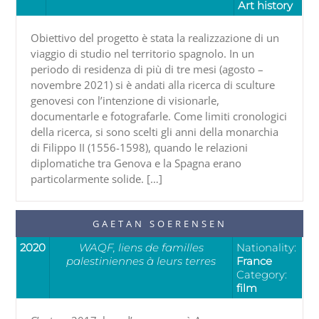
Art history
Obiettivo del progetto è stata la realizzazione di un
viaggio di studio nel territorio spagnolo. In un
periodo di residenza di più di tre mesi (agosto –
novembre 2021) si è andati alla ricerca di sculture
genovesi con l’intenzione di visionarle,
documentarle e fotografarle. Come limiti cronologici
della ricerca, si sono scelti gli anni della monarchia
di Filippo II (1556-1598), quando le relazioni
diplomatiche tra Genova e la Spagna erano
particolarmente solide. […]
GAETAN SOERENSEN
2020
WAQF, liens de familles
Nationality:
palestiniennes à leurs terres
France
Category:
film