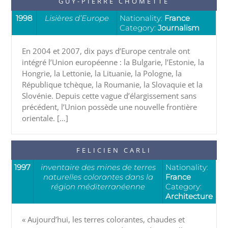
GUY-PIERRE CHOMETTE
1998
Lisières d’Europe
Nationality:
France
Category:
Journalism
En 2004 et 2007, dix pays d’Europe centrale ont
intégré l’Union européenne : la Bulgarie, l’Estonie, la
Hongrie, la Lettonie, la Lituanie, la Pologne, la
République tchèque, la Roumanie, la Slovaquie et la
Slovénie. Depuis cette vague d’élargissement sans
précédent, l’Union possède une nouvelle frontière
orientale. […]
FELICIEN CARLI
1997
inventaire des mines de terres
Nationality:
naturelles colorantes dans la
France
région méditerranéenne
Category:
Architecture
« Aujourd’hui, les terres colorantes, chaudes et