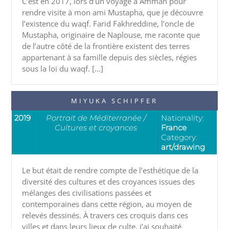
C’est en 2017, lors d’un voyage à Amman pour
rendre visite à mon ami Mustapha, que je découvre
l’existence du waqf. Farid Fakhreddine, l’oncle de
Mustapha, originaire de Naplouse, me raconte que
de l’autre côté de la frontière existent des terres
appartenant à sa famille depuis des siècles, régies
sous la loi du waqf. […]
MIYUKA SCHIPFER
2019
Portrait de Méditerranée /
Nationality:
Cultures et croyances
France
Category:
art/drawing
Le but était de rendre compte de l’esthétique de la
diversité des cultures et des croyances issues des
mélanges des civilisations passées et
contemporaines dans cette région, au moyen de
relevés dessinés. À travers ces croquis dans ces
villes et dans leurs lieux de culte, j’ai souhaité