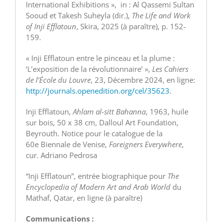
International Exhibitions », in : Al Qassemi Sultan
Sooud et Takesh Suheyla (dir.),
The Life and Work
of Inji Efflatoun
, Skira, 2025 (à paraître), p. 152-
159.
« Inji Efflatoun entre le pinceau et la plume :
‘L’exposition de la révolutionnaire’ »,
Les Cahiers
de l’École du Louvre
, 23, Décembre 2024, en ligne:
http://journals.openedition.org/cel/35623
.
Inji Efflatoun,
Ahlam al-sitt Bahanna
, 1963, huile
sur bois, 50 x 38 cm, Dalloul Art Foundation,
Beyrouth. Notice pour le catalogue de la
60e Biennale de Venise,
Foreigners Everywhere
,
cur. Adriano Pedrosa
“Inji Efflatoun”, entrée biographique pour
The
Encyclopedia of Modern Art and Arab World
du
Mathaf, Qatar, en ligne (à paraître)
Communications :