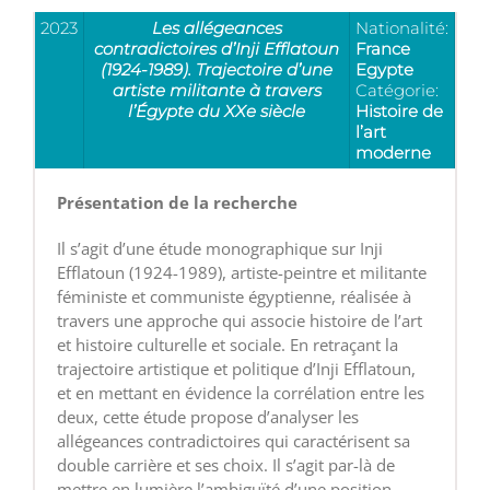
2023
Les allégeances
Nationalité:
contradictoires d’Inji Efflatoun
France
(1924-1989). Trajectoire d’une
Egypte
artiste militante à travers
Catégorie:
l’Égypte du XXe siècle
Histoire de
l’art
moderne
Présentation de la recherche
Il s’agit d’une étude monographique sur Inji
Efflatoun (1924-1989), artiste-peintre et militante
féministe et communiste égyptienne, réalisée à
travers une approche qui associe histoire de l’art
et histoire culturelle et sociale. En retraçant la
trajectoire artistique et politique d’Inji Efflatoun,
et en mettant en évidence la corrélation entre les
deux, cette étude propose d’analyser les
allégeances contradictoires qui caractérisent sa
double carrière et ses choix. Il s’agit par-là de
mettre en lumière l’ambiguïté d’une position