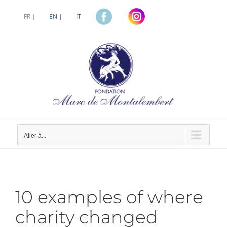
Passer
au
FR |
EN |
IT
contenu
Aller à...
10 examples of where
charity changed