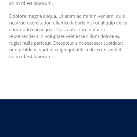
anim id est laborum.
Ddolore magna aliqua. Ut enim ad minim veniam, quis
nostrud exercitation ullamco laboris nisi ut aliquip ex ea
commodo consequat. Duis aute irure dolor in
reprehenderit in voluptate velit esse cillum dolore eu
fugiat nulla pariatur. Excepteur sint occaecat cupidatat
non proident, sunt in culpa qui officia deserunt mollit
anim id est laborum.