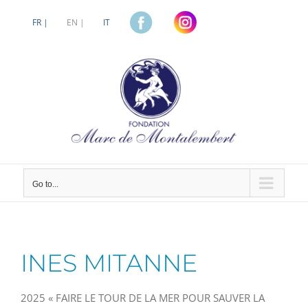
Skip
to
FR |
EN |
IT
content
Go to...
INES MITANNE
2025 « FAIRE LE TOUR DE LA MER POUR SAUVER LA